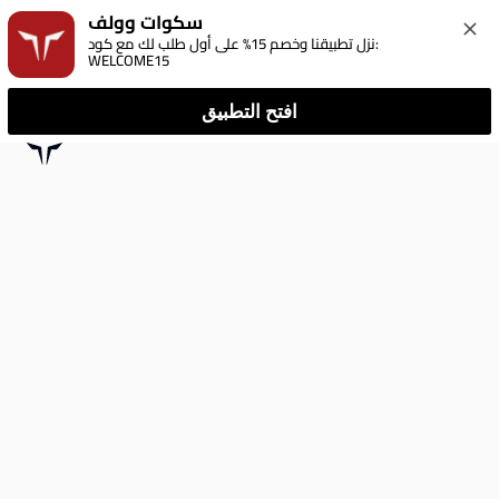
سكوات وولف
نزل تطبيقنا وخصم 15% على أول طلب لك مع كود: 
WELCOME15
افتح التطبيق