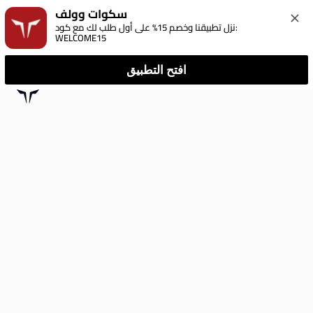
سكوات وولف
نزل تطبيقنا وخصم 15% على أول طلب لك مع كود: 
WELCOME15
افتح التطبيق