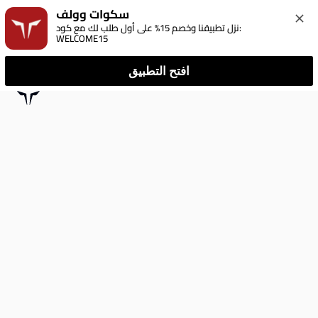
سكوات وولف
نزل تطبيقنا وخصم 15% على أول طلب لك مع كود: 
WELCOME15
افتح التطبيق