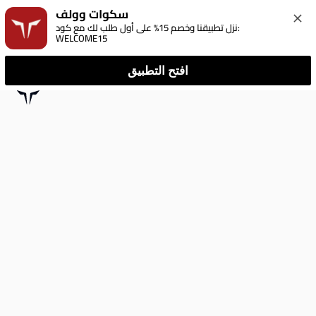
سكوات وولف
نزل تطبيقنا وخصم 15% على أول طلب لك مع كود: 
WELCOME15
افتح التطبيق