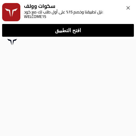
سكوات وولف
نزل تطبيقنا وخصم 15% على أول طلب لك مع كود: 
WELCOME15
افتح التطبيق