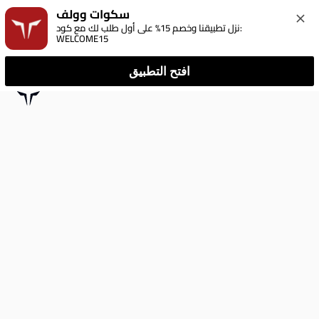
سكوات وولف
نزل تطبيقنا وخصم 15% على أول طلب لك مع كود: 
WELCOME15
افتح التطبيق