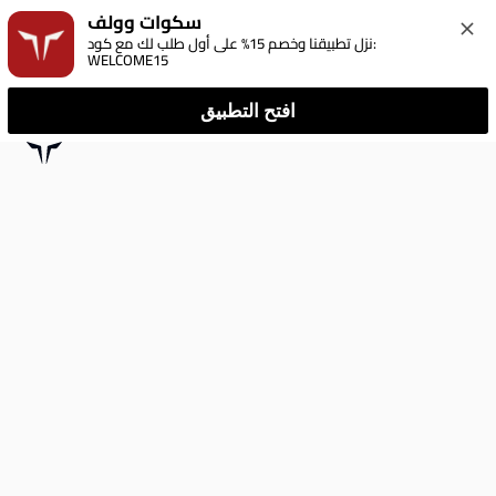
سكوات وولف
نزل تطبيقنا وخصم 15% على أول طلب لك مع كود: 
WELCOME15
افتح التطبيق