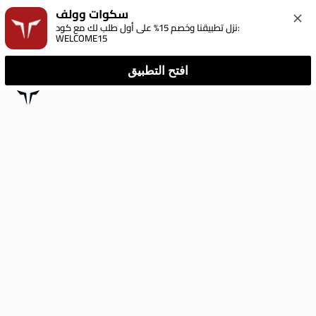
سكوات وولف
نزل تطبيقنا وخصم 15% على أول طلب لك مع كود: 
WELCOME15
افتح التطبيق